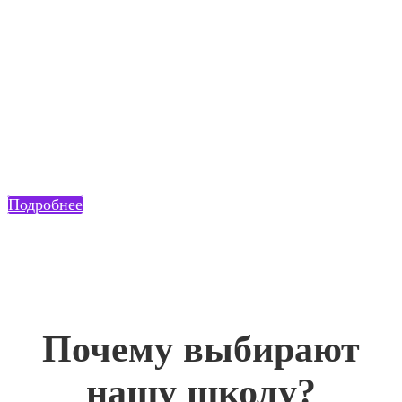
В нашей школе татуажа Вы сможете овладеть новой
профессией с нуля или повысить свою квалификацию,
освоив современные авторские техники
микропигментирования.
Подробнее
Почему выбирают
нашу школу?