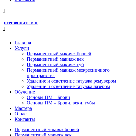
ПЕРЕЗВОНИТЕ МНЕ
Главная
Услуги
Перманентный макияж бровей
Перманентный макияж век
Перманентный макияж губ
Перманентный макияж межресничного
пространства
Удаление и осветление татуажа ремувером
Удаление и осветление татуажа лазером
Обучение
Основы ПМ – Брови
Основы ПМ – Брови, веки, губы
Мастера
О нас
Контакты
Перманентный макияж бровей
Перманентный макияж век