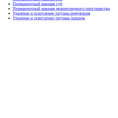
Перманентный макияж губ
Перманентный макияж межресничного пространства
Удаление и осветление татуажа ремувером
Удаление и осветление татуажа лазером
Обучение
перманентному
макияжу в Ярославле