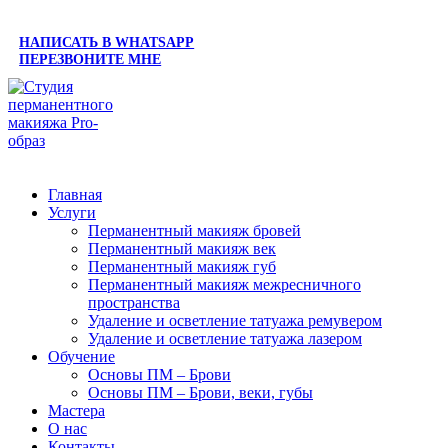
НАПИСАТЬ В WHATSAPP
ПЕРЕЗВОНИТЕ МНЕ
Главная
Услуги
Перманентный макияж бровей
Перманентный макияж век
Перманентный макияж губ
Перманентный макияж межресничного
пространства
Удаление и осветление татуажа ремувером
Удаление и осветление татуажа лазером
Обучение
Основы ПМ – Брови
Основы ПМ – Брови, веки, губы
Мастера
О нас
Контакты