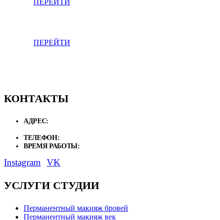
ПЕРЕЙТИ
Перманентный макияж губ
ПЕРЕЙТИ
КОНТАКТЫ
АДРЕС:
Ярославль, ул. Свободы, 1/2 МФЦ Европа, 3 этаж, Офис
39
ТЕЛЕФОН:
8 (910) 824-80-46
ВРЕМЯ РАБОТЫ:
ПН - ВС с 10:00 до 20:00
Instagram
VK
УСЛУГИ СТУДИИ
Перманентный макияж бровей
Перманентный макияж век